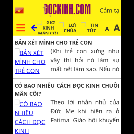
Cảm tạ
A
A
BẢN XÉT MÌNH CHO TRẺ CON
(Khi trẻ con xưng như
vậy thì hỏi nó làm sự
mất nết làm sao. Nếu nó
nói về một tội gì không
CÓ BAO NHIÊU CÁCH ĐỌC KINH CHUỖI
phải là tội về điều răn
MÂN CÔI?
thứ sáu, thì dạy cho nó
Theo lời nhắn nhủ của
biết tội ấy không phải là
Đức Mẹ khi hiện ra ở
tội làm sự mất nết, đừng
Fatima, Giáo hội khuyến
cắt nghĩa gì hơn nữa)
khích các tín hữu siêng