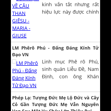
kinh vắn tắt nhưng rất
hiệu lực này được chính
Chúa Giêsu bảo đảm
trong những lần Ngài
tâm sự với Chị
Consolata Bêtrone, một
LM Phêrô Phú - Đấng Đáng Kính Tử
nữ tu ở Tertona Ý, liên
Đạo VN
tiếp trong những năm
Linh mục Phê rô Phú,
1934-1946. Xin đọc lại
sinh quán Liễu Đề, Nam
đôi lời trích d�...
Định, con ông Khán
Khiêm; lúc còn trẻ được
nhận vào nhà Chúa.
Phép Lạ: Tượng Đức Mẹ Lộ Đức và Cây
Thầy có trí sáng và khi ở
Cỏ Gần Tượng Đức Mẹ Vẫn Nguyên
Chủng viện hạnh kiểm