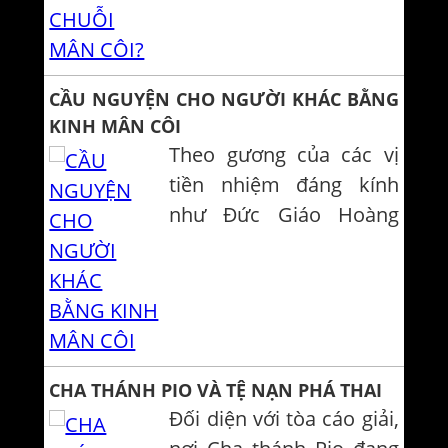
năng đọc kinh Mân côi.
Ngoài hình thức cổ
truyền, còn có cách thức
CẦU NGUYỆN CHO NGƯỜI KHÁC BẰNG
nào để đọc kinh Mân côi
KINH MÂN CÔI
không?
Theo gương của các vị
tiền nhiệm đáng kính
như Đức Giáo Hoàng
Lêô XIII, Thánh Giáo
Hoàng Phaolô VI và
Thánh Gioan Phaolô II,
Đức Giáo Hoàng
Phanxicô đã mời các tín
CHA THÁNH PIO VÀ TỆ NẠN PHÁ THAI
hữu Công giáo dấn thân
Đối diện với tòa cáo giải,
cầu nguyện với kinh Mân