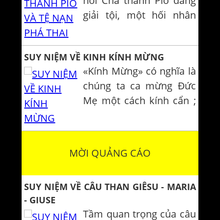
nơi Cha thánh Pio đang
Côi trong tháng Mười.
giải tội, một hối nhân
Hy vọng...
ngồi nơi chiếc ghế dài,
đợi đến lượt mình. Đó là
SUY NIỆM VỀ KINH KÍNH MỪNG
ông Mario Tentori. Trong
«Kính Mừng» có nghĩa là
lúc đang chăm chú xét
chúng ta ca mừng Đức
mình, bỗng ông nghe
Mẹ một cách kính cẩn ;
tiếng Cha thánh Pio hét
và lời ca mừng này một
lớn:
phần đến từ lời ca mừng
của sứ thần Gabrien, khi
MỜI QUẢNG CÁO
ngài đến gặp Đức Trinh
Nữ Maria trong biến cố
SUY NIỆM VỀ CÂU THAN GIÊSU - MARIA
Truyền Tin, mà bài Tin
- GIUSE
Mừng của ngày lễ hôm...
Tầm quan trọng của câu