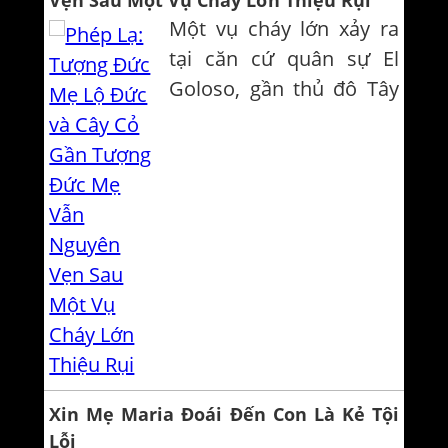
Vẹn Sau Một Vụ Cháy Lớn Thiệu Rụi
tốt nên được thụ phong
Một vụ cháy lớn xảy ra
Linh Mục. Năm 1845
tại căn cứ quân sự El
khấn dòng Đa-minh. Cha
Goloso, gần thủ đô Tây
Phú rất nhiệt thành...
Ban Nha đã thiêu trụi tất
cả xung quanh ngoại trừ
duy nhất Tượng Đức Mẹ
Maria không bị ảnh
hưởng gì cùng với cây cỏ
gần Đức Mẹ. Theo
Religión en Libertad,
nhật báo...
Xin Mẹ Maria Đoái Đến Con Là Kẻ Tội
Lỗi