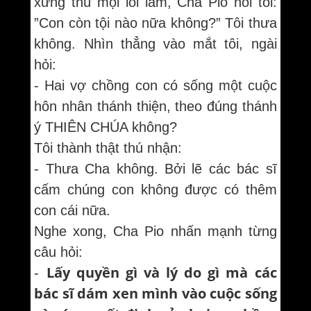
xưng thú mọi lỗi lầm, Cha Pio hỏi tôi:
”Con còn tội nào nữa không?” Tôi thưa
không. Nhìn thẳng vào mắt tôi, ngài
hỏi:
- Hai vợ chồng con có sống một cuộc
hôn nhân thánh thiện, theo đúng thánh
ý THIÊN CHÚA không?
Tôi thành thật thú nhận:
- Thưa Cha không. Bởi lẽ các bác sĩ
cấm chúng con không được có thêm
con cái nữa.
Nghe xong, Cha Pio nhấn mạnh từng
câu hỏi:
Lấy quyền gì và lý do gì mà các
-
bác sĩ dám xen mình vào cuộc sống