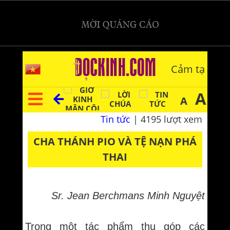
Cảm tạ
A
A
Tin tức
| 4195 lượt xem
CHA THÁNH PIO VÀ TỆ NẠN PHÁ
THAI
Sr. Jean Berchmans Minh Nguyệt
Trong một tác phẩm thu góp các