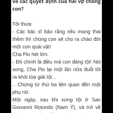
và các quyết định của hai vợ chồng
con?
Tôi thưa:
- Các bác sĩ bảo rằng nếu mang thai
thêm thì chúng con sẽ cho ra chào đời
một con quái vật!
Cha Pio hét lớn:
- Đó chính là điều mà con đáng tội! Nói
xong, Cha Pio lại một lần nữa đuổi tôi
ra khỏi tòa giải tội ..
.. Chứng từ thứ ba liên quan đến một
phụ nữ.
Một ngày, sau khi xưng tội ở San
Giovanni Rotondo (Nam Ý), và trở về