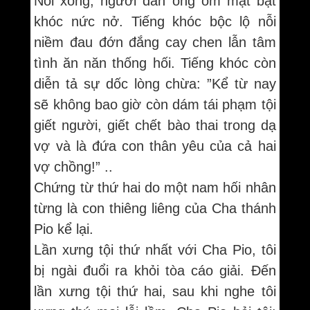
Nói xong, người đàn ông ôm mặt bật
khóc nức nở. Tiếng khóc bộc lộ nỗi
niềm đau đớn đắng cay chen lẫn tâm
tình ăn năn thống hối. Tiếng khóc còn
diễn tả sự dốc lòng chừa: ”Kể từ nay
sẽ không bao giờ còn dám tái phạm tội
giết người, giết chết bào thai trong dạ
vợ và là đứa con thân yêu của cả hai
vợ chồng!” ..
Chứng từ thứ hai do một nam hối nhân
từng là con thiêng liêng của Cha thánh
Pio kể lại.
Lần xưng tội thứ nhất với Cha Pio, tôi
bị ngài đuổi ra khỏi tòa cáo giải. Đến
lần xưng tội thứ hai, sau khi nghe tôi