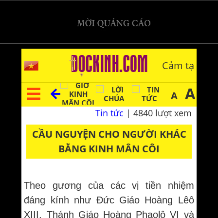
Cảm tạ
A
A
Tin tức
| 4840 lượt xem
CẦU NGUYỆN CHO NGƯỜI KHÁC
BẰNG KINH MÂN CÔI
Theo gương của các vị tiền nhiệm
đáng kính như Đức Giáo Hoàng Lêô
XIII, Thánh Giáo Hoàng Phaolô VI và