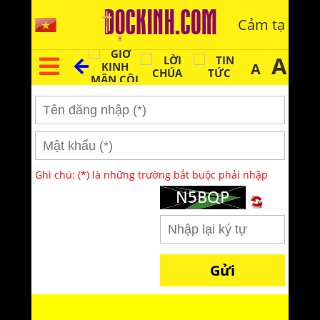
Cảm tạ
A
A
Ghi chú: (*) là những trường bắt buộc phải nhập