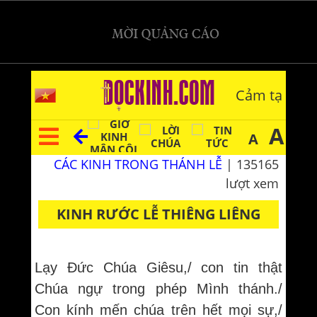
Cảm tạ
A
A
CÁC KINH TRONG THÁNH LỄ
| 135165
lượt xem
KINH RƯỚC LỄ THIÊNG LIÊNG
Lạy Đức Chúa Giêsu,/ con tin thật
Chúa ngự trong phép Mình thánh./
Con kính mến chúa trên hết mọi sự,/