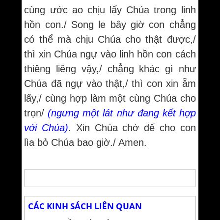
cùng ước ao chịu lấy Chúa trong linh
hồn con./ Song le bây giờ con chẳng
có thể mà chịu Chúa cho thật được,/
thì xin Chúa ngự vào linh hồn con cách
thiêng liêng vậy,/ chẳng khác gì như
Chúa đã ngự vào thật,/ thì con xin ẵm
lấy,/ cùng hợp làm một cùng Chúa cho
trọn/
(ngưng một lát như đang kết hợp
với Chúa)
. Xin Chúa chớ để cho con
lìa bỏ Chúa bao giờ./ Amen.
CÁC KINH SÁCH LIÊN QUAN