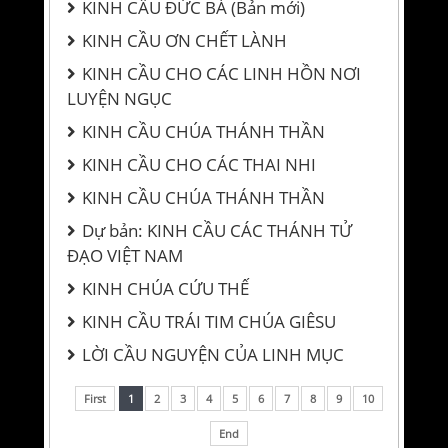
KINH CẦU ĐỨC BÀ (Bản mới)
KINH CẦU ƠN CHẾT LÀNH
KINH CẦU CHO CÁC LINH HỒN NƠI
LUYỆN NGỤC
KINH CẦU CHÚA THÁNH THẦN
KINH CẦU CHO CÁC THAI NHI
KINH CẦU CHÚA THÁNH THẦN
Dự bản: KINH CẦU CÁC THÁNH TỬ
ĐẠO VIỆT NAM
KINH CHÚA CỨU THẾ
KINH CẦU TRÁI TIM CHÚA GIÊSU
LỜI CẦU NGUYỆN CỦA LINH MỤC
First
1
2
3
4
5
6
7
8
9
10
End